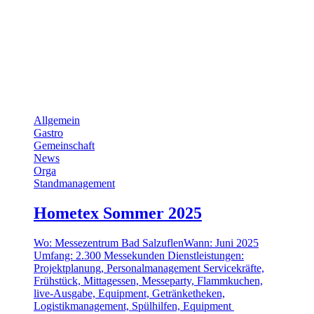
Allgemein
Gastro
Gemeinschaft
News
Orga
Standmanagement
Hometex Sommer 2025
Wo: Messezentrum Bad SalzuflenWann: Juni 2025
Umfang: 2.300 Messekunden Dienstleistungen:
Projektplanung, Personalmanagement Servicekräfte,
Frühstück, Mittagessen, Messeparty, Flammkuchen,
live-Ausgabe, Equipment, Getränketheken,
Logistikmanagement, Spülhilfen, Equipment